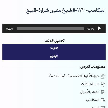
خطي
لى
المكاسب-173-الشيخ معين شرارة-البيع
لمحتوى
مشغل
00:00
00:00
الصوت
تحميل الملف:
صوت
فيديو
معلومات الدرس
حوزة الأطهار التخصصية – قم المقدسة
السطح الثالث
الفقه والأصول
المكاسب