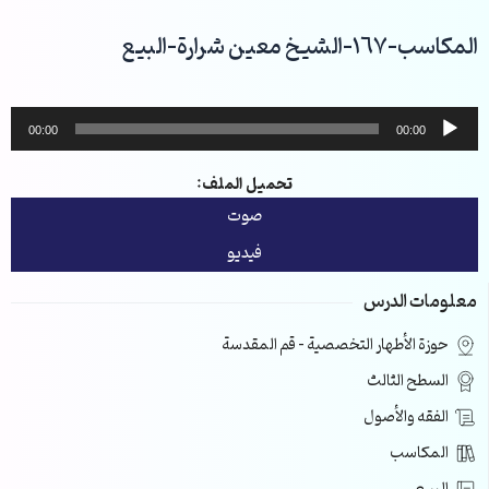
خطي
لى
المكاسب-167-الشيخ معين شرارة-البيع
لمحتوى
مشغل
00:00
00:00
الصوت
تحميل الملف:
صوت
فيديو
معلومات الدرس
حوزة الأطهار التخصصية – قم المقدسة
السطح الثالث
الفقه والأصول
المكاسب