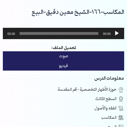
خطي
لى
المكاسب-166-الشيخ معين دقيق-البيع
لمحتوى
مشغل
00:00
00:00
الصوت
تحميل الملف:
صوت
فيديو
معلومات الدرس
حوزة الأطهار التخصصية – قم المقدسة
السطح الثالث
الفقه والأصول
المكاسب