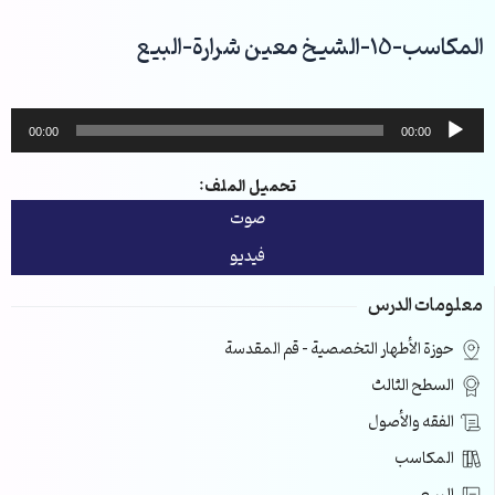
خطي
لى
المكاسب-15-الشيخ معين شرارة-البيع
لمحتوى
مشغل
00:00
00:00
الصوت
تحميل الملف:
صوت
فيديو
معلومات الدرس
حوزة الأطهار التخصصية – قم المقدسة
السطح الثالث
الفقه والأصول
المكاسب