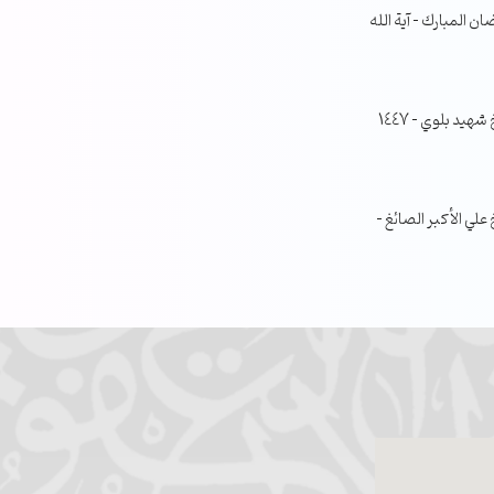
ن المبارك – آية الله
جلسة مناقشة البحث الفصلي – الشيخ شهيد بلوي – 1447
ي الأكبر الصائغ –