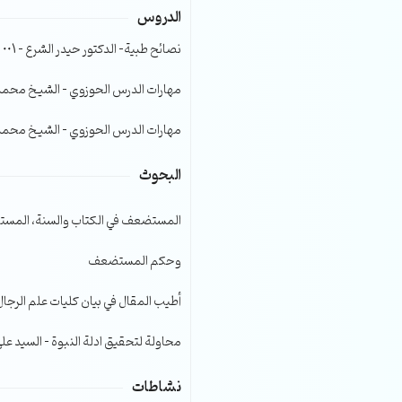
الدروس
الصوت.
نصائح طبية- الدكتور حيدر الشرع – 001
مهارات الدرس الحوزوي – الشيخ محمد صا
مهارات الدرس الحوزوي – الشيخ محمد صا
البحوث
المستضعف في الكتاب والسنة، المست
وحكم المستضعف
أطيب المقال في بيان كليات علم الرجال
محاولة لتحقيق ادلة النبوة – السيد عل
نشاطات