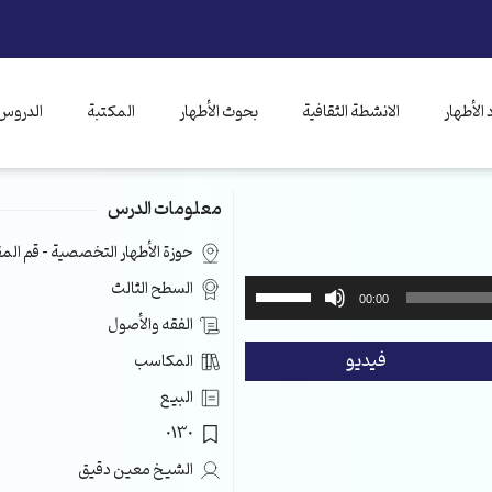
الأطهار
الانشطة الثقافية
بحوث الأطهار
المكتبة
الدروس 
معلومات الدرس
حوزة الأطهار التخصصية – قم ال
استخدم
السطح الثالث
00:00
مفاتيح
الفقه والأصول
الأسهم
فيديو
المكاسب
أعلى/
أسفل
البيع
لزيادة
0130
أو
خفض
الشيخ معين دقيق
مستوى