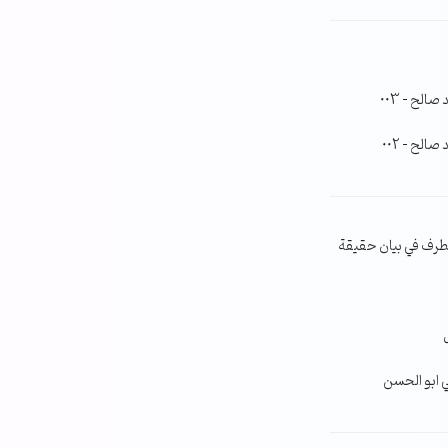
لح – 003
لح – 002
طرف في بيان حقيقة
ي ابو الحسن