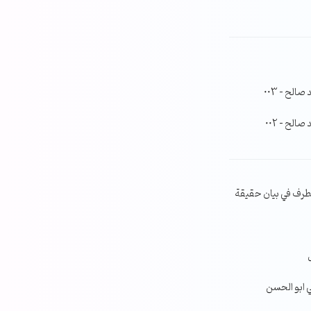
لح – 003
لح – 002
طرف في بيان حقيقة
ي ابو الحسن