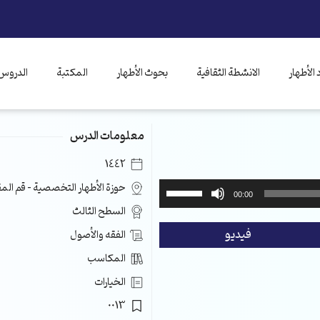
الأطهار
الانشطة الثقافية
بحوث الأطهار
المكتبة
الدروس 
معلومات الدرس
1442
استخدم
حوزة الأطهار التخصصية – قم ال
00:00
مفاتيح
السطح الثالث
الأسهم
فيديو
الفقه والأصول
أعلى/
أسفل
المكاسب
لزيادة
الخيارات
أو
خفض
0013
مستوى