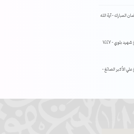
ن المبارك – آية الله
جلسة مناقشة البحث الفصلي – الشيخ شهيد بلوي – 1447
ي الأكبر الصائغ –