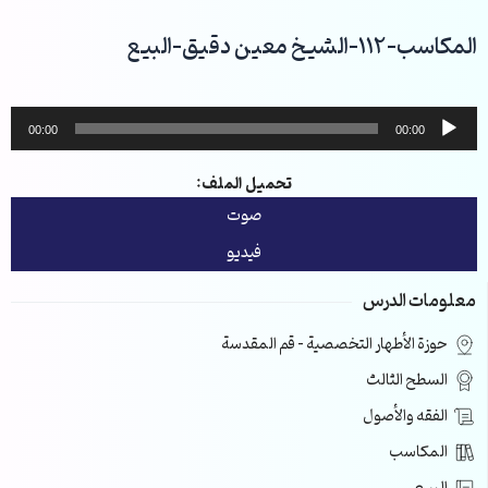
خطي
لى
المكاسب-112-الشيخ معين دقيق-البيع
لمحتوى
مشغل
00:00
00:00
الصوت
تحميل الملف:
صوت
فيديو
معلومات الدرس
حوزة الأطهار التخصصية – قم المقدسة
السطح الثالث
الفقه والأصول
المكاسب