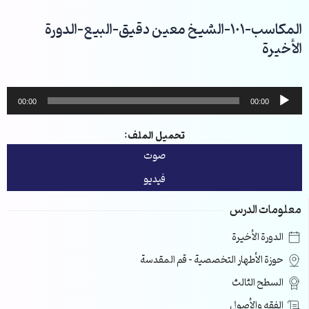
خطي
لى
المكاسب-101-الشيخ معين دقيق-البيع-الدورة
لمحتوى
الأخيرة
مشغل
00:00
00:00
الصوت
تحميل الملف:
صوت
فيديو
معلومات الدرس
الدورة الأخيرة
حوزة الأطهار التخصصية – قم المقدسة
السطح الثالث
الفقه والأصول