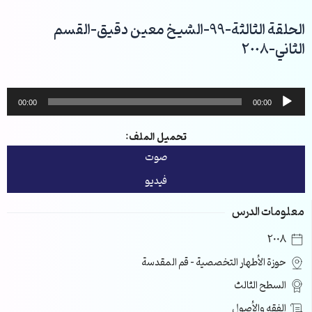
خطي
لى
الحلقة الثالثة-99-الشيخ معين دقيق-القسم
لمحتوى
الثاني-2008
مشغل
00:00
00:00
الصوت
تحميل الملف:
صوت
فيديو
معلومات الدرس
2008
حوزة الأطهار التخصصية – قم المقدسة
السطح الثالث
الفقه والأصول