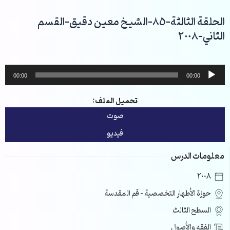
خطي
لى
الحلقة الثالثة-85-الشيخ معين دقيق-القسم
لمحتوى
الثاني-2008
مشغل
00:00
00:00
الصوت
تحميل الملف:
صوت
فيديو
معلومات الدرس
2008
حوزة الأطهار التخصصية – قم المقدسة
السطح الثالث
الفقه والأصول