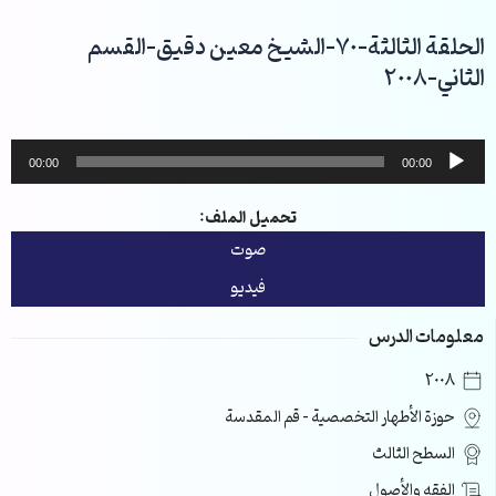
خطي
لى
الحلقة الثالثة-70-الشيخ معين دقيق-القسم
لمحتوى
الثاني-2008
مشغل
00:00
00:00
الصوت
تحميل الملف:
صوت
فيديو
معلومات الدرس
2008
حوزة الأطهار التخصصية – قم المقدسة
السطح الثالث
الفقه والأصول