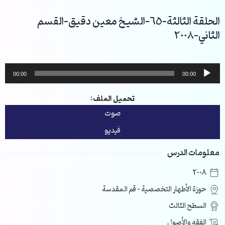
خطي
لى
الحلقة الثالثة-65-الشيخ معين دقيق-القسم
لمحتوى
الثاني-2008
مشغل
00:00
00:00
الصوت
تحميل الملف:
صوت
فيديو
معلومات الدرس
2008
حوزة الأطهار التخصصية – قم المقدسة
السطح الثالث
الفقه والأصول