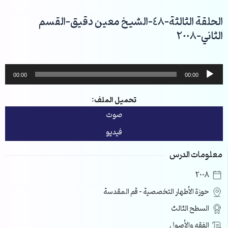
خطي
لى
الحلقة الثالثة-48-الشيخ معين دقيق-القسم
لمحتوى
الثاني-2008
مشغل
00:00
00:00
الصوت
تحميل الملف:
صوت
فيديو
معلومات الدرس
2008
حوزة الأطهار التخصصية – قم المقدسة
السطح الثالث
الفقه والأصول