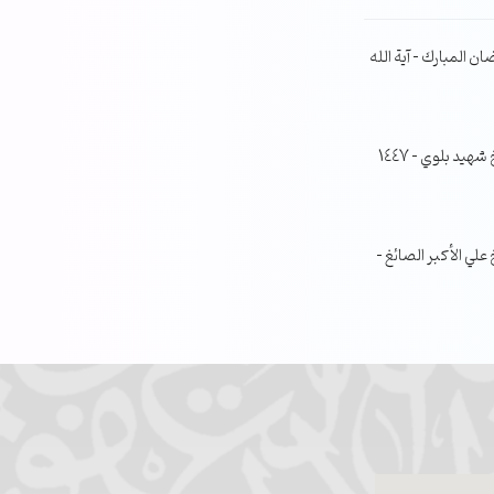
ن المبارك – آية الله
جلسة مناقشة البحث الفصلي – الشيخ شهيد بلوي – 1447
ي الأكبر الصائغ –