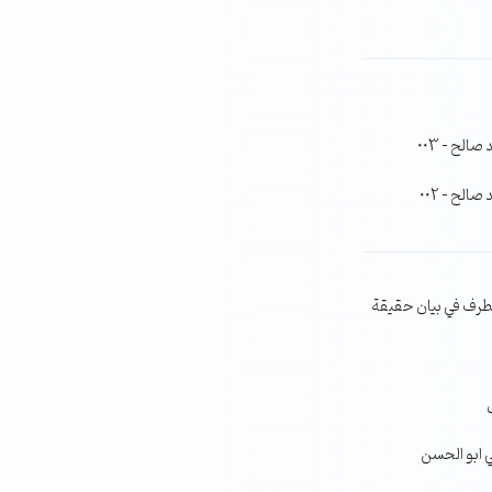
لح – 003
لح – 002
طرف في بيان حقيقة
ي ابو الحسن