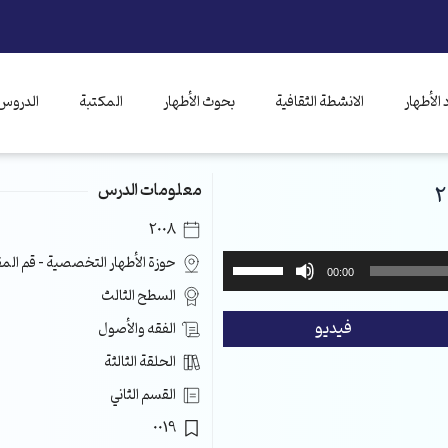
الأطهار
الانشطة الثقافية
بحوث الأطهار
المكتبة
الدروس 
معلومات الدرس
2008
استخدم
حوزة الأطهار التخصصية – قم ال
00:00
مفاتيح
السطح الثالث
الأسهم
فيديو
الفقه والأصول
أعلى/
أسفل
الحلقة الثالثة
لزيادة
القسم الثاني
أو
خفض
0019
مستوى