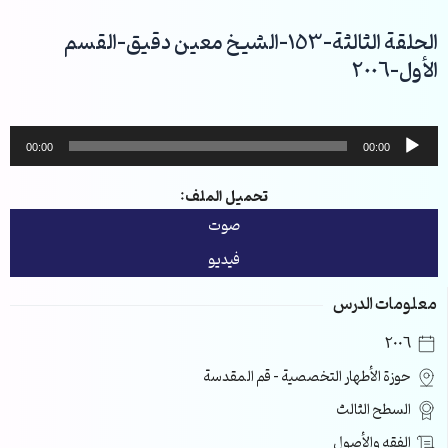
خطي
لى
الحلقة الثالثة-153-الشيخ معين دقيق-القسم
لمحتوى
الأول-2006
مشغل
00:00
00:00
الصوت
تحميل الملف:
صوت
فيديو
معلومات الدرس
2006
حوزة الأطهار التخصصية – قم المقدسة
السطح الثالث
الفقه والأصول