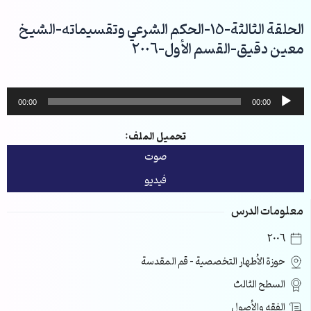
خطي
لى
الحلقة الثالثة-15-الحكم الشرعي وتقسيماته-الشيخ
لمحتوى
معين دقيق-القسم الأول-2006
مشغل
00:00
00:00
الصوت
تحميل الملف:
صوت
فيديو
معلومات الدرس
2006
حوزة الأطهار التخصصية – قم المقدسة
السطح الثالث
الفقه والأصول