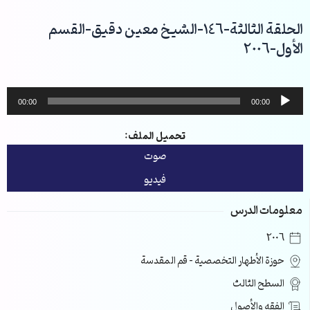
خطي
لى
الحلقة الثالثة-146-الشيخ معين دقيق-القسم
لمحتوى
الأول-2006
مشغل
00:00
00:00
الصوت
تحميل الملف:
صوت
فيديو
معلومات الدرس
2006
حوزة الأطهار التخصصية – قم المقدسة
السطح الثالث
الفقه والأصول