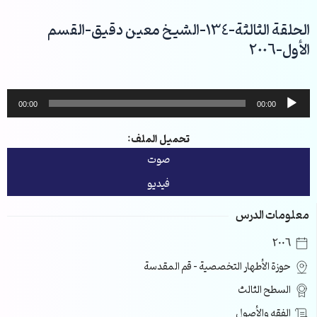
خطي
لى
الحلقة الثالثة-134-الشيخ معين دقيق-القسم
لمحتوى
الأول-2006
مشغل
00:00
00:00
الصوت
تحميل الملف:
صوت
فيديو
معلومات الدرس
2006
حوزة الأطهار التخصصية – قم المقدسة
السطح الثالث
الفقه والأصول