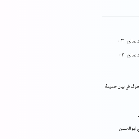
لح – 003
لح – 002
طرف في بيان حقيقة
ي ابو الحسن