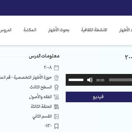
الأطهار
الانشطة الثقافية
بحوث الأطهار
المكتبة
الدروس 
معلومات الدرس
2008
استخدم
حوزة الأطهار التخصصية – قم ال
00:00
مفاتيح
السطح الثالث
الأسهم
فيديو
الفقه والأصول
أعلى/
أسفل
الحلقة الثالثة
لزيادة
القسم الثاني
أو
خفض
0130
مستوى