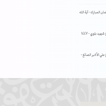
ن المبارك – آية الله
جلسة مناقشة البحث الفصلي – الشيخ شهيد بلوي – 1447
ي الأكبر الصائغ –