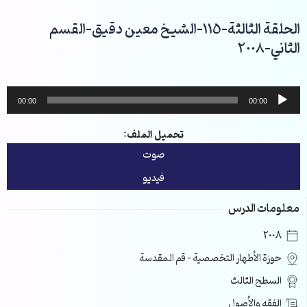
خطي
لى
الحلقة الثالثة-115-الشيخ معين دقيق-القسم
لمحتوى
الثاني-2008
مشغل
00:00
00:00
الصوت
تحميل الملف:
صوت
فيديو
معلومات الدرس
2008
حوزة الأطهار التخصصية – قم المقدسة
السطح الثالث
الفقه والأصول