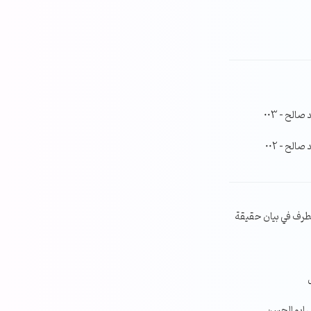
لح – 003
لح – 002
طرف في بيان حقيقة
ي ابو الحسن