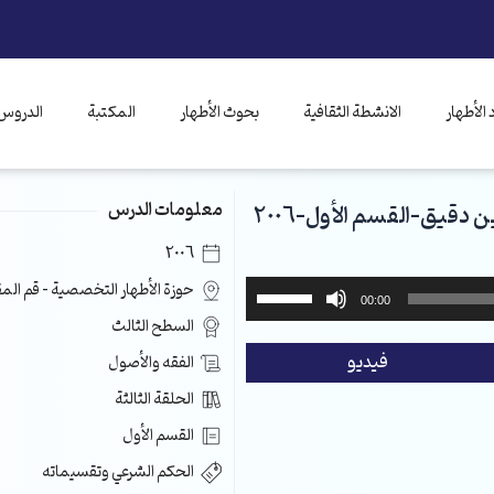
الأطهار
الانشطة الثقافية
بحوث الأطهار
المكتبة
الدروس 
معلومات الدرس
2006
استخدم
حوزة الأطهار التخصصية – قم ال
00:00
مفاتيح
السطح الثالث
الأسهم
فيديو
الفقه والأصول
أعلى/
أسفل
الحلقة الثالثة
لزيادة
القسم الأول
أو
خفض
الحكم الشرعي وتقسيماته
مستوى