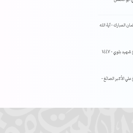
ن المبارك – آية الله
جلسة مناقشة البحث الفصلي – الشيخ شهيد بلوي – 1447
ي الأكبر الصائغ –