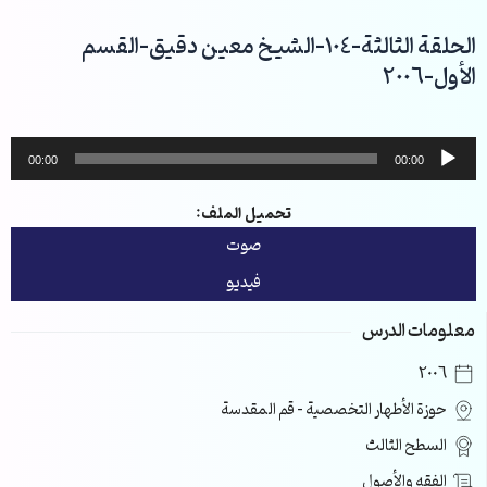
خطي
لى
الحلقة الثالثة-104-الشيخ معين دقيق-القسم
لمحتوى
الأول-2006
مشغل
00:00
00:00
الصوت
تحميل الملف:
صوت
فيديو
معلومات الدرس
2006
حوزة الأطهار التخصصية – قم المقدسة
السطح الثالث
الفقه والأصول