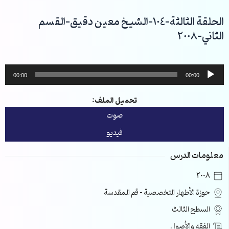
خطي
لى
الحلقة الثالثة-104-الشيخ معين دقيق-القسم
لمحتوى
الثاني-2008
مشغل
00:00
00:00
الصوت
تحميل الملف:
صوت
فيديو
معلومات الدرس
2008
حوزة الأطهار التخصصية – قم المقدسة
السطح الثالث
الفقه والأصول